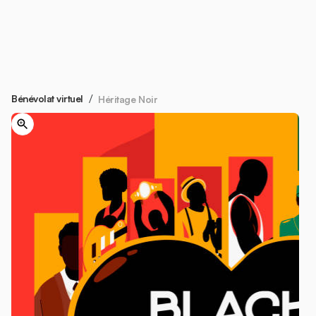
/
Bénévolat virtuel
Héritage Noir