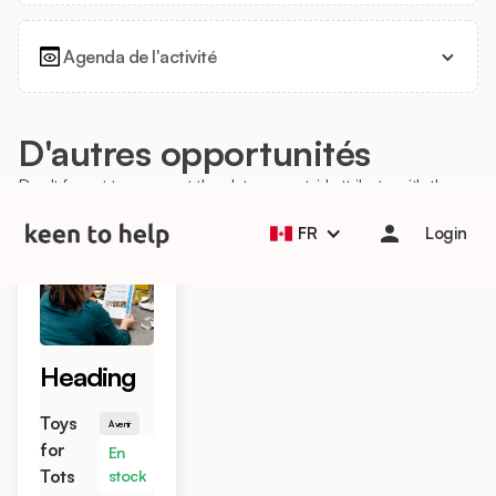
Agenda de l'activité
D'autres opportunités
Help students start the school year strong with Back to
Don't forget to connect the data-parent-id attribute with the
School Essentials! 🎒📚
Learn more
CMS
FR
Login
Heading
Toys
À venir
for
En
Tots
stock