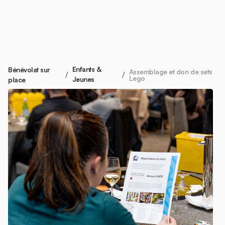
Enfants &
Bénévolat sur
Assemblage et don de sets
/
/
Lego
Jeunes
place