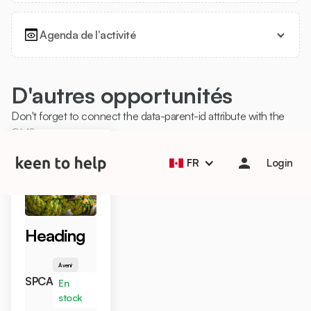
Agenda de l'activité
D'autres opportunités
Don't forget to connect the data-parent-id attribute with the
Help students start the school year strong with Back to
CMS
School Essentials! 🎒📚
Learn more
FR
Login
Heading
À venir
SPCA
En
stock