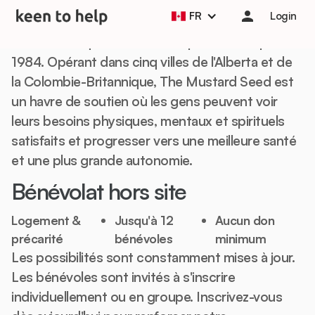
The Mustard Seed est un organisme chrétien
FR
Login
sans but lucratif qui s'occupe des personnes
sans abri et qui vivent dans la pauvreté depuis
1984. Opérant dans cinq villes de l'Alberta et de
la Colombie-Britannique, The Mustard Seed est
un havre de soutien où les gens peuvent voir
leurs besoins physiques, mentaux et spirituels
satisfaits et progresser vers une meilleure santé
et une plus grande autonomie.
Bénévolat hors site
Logement &
Jusqu'à 12
Aucun don
précarité
bénévoles
minimum
Les possibilités sont constamment mises à jour.
Les bénévoles sont invités à s'inscrire
individuellement ou en groupe. Inscrivez-vous